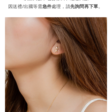
因送禮/出國等需
急件
處理，請
先詢問再下單
。