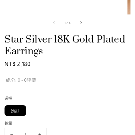
1
/
5
Star Silver 18K Gold Plated
Earrings
Regular
NT$ 2,180
price
總分:
0
-
0
評價
選擇
預訂
數量