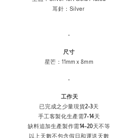
耳針：
Silver
-
尺寸
星芒：11mm
x 8
mm
-
工作天
已完成之少量現貨
2-3
天
手工客製化生產需
7-14
天
缺料追加生產製作需
14
-
20
天不等
以上天數不包含假日和運送天數