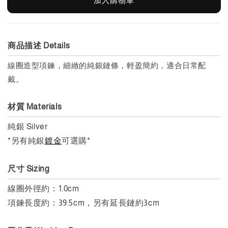
加入購物車
商品描述 Details
線圈造型項鍊，細緻的純銀鏈條，輕盈簡約，適合日常配
戴。
材質 Materials
純銀 Silver
*另有純銀
鍍金
可選購*
尺寸 Sizing
線圈外徑約：1.0cm
項鍊長度約：39.5cm，另有延長鏈約
3cm