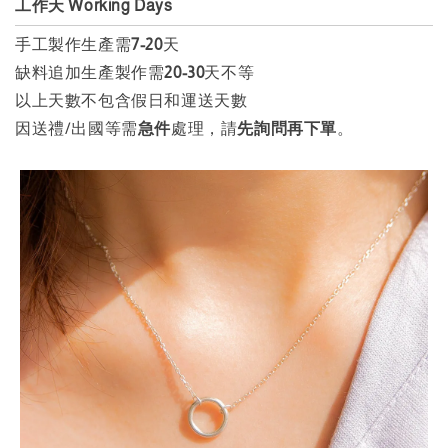
工作天 Working Days
手工製作生產需
7-20
天
缺料追加生產製作需
20
-
30
天不等
以上天數不包含假日和運送天數
因送禮/出國等需
急件
處理，請
先詢問再下單
。