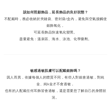
該如何照顧飾品，延長飾品的良好狀態？
不配戴時，務必收納於夾鏈袋、密封袋/盒內，避免與空氣接觸使
銀飾氧化，
可延長飾品快速氧化變黑。
盡量避免：溫泉區、海水、泳池、化學藥劑。
敏感過敏肌膚可以配戴銀飾嗎？
因人而異，依據每個人的體質不同，有些人對銀會過敏，對純
金、純k金才不會過敏，
也有的人配戴任何耳飾皆會過敏，還是需要您了解自己的身體狀
況。