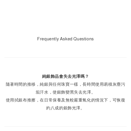
Frequently Asked Questions
純銀飾品會失去光澤嗎？
隨著時間的推移，純銀與任何珠寶一樣，長時間使用易積灰塵污
垢汗水，使銀飾變黑失去光澤。
使用拭銀布推擦，在日常保養及無較嚴重氧化的情況下，可恢復
約八成的銀飾光澤。