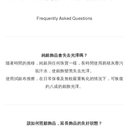
Frequently Asked Questions
純銀飾品會失去光澤嗎？
隨著時間的推移，純銀與任何珠寶一樣，長時間使用易積灰塵污
垢汗水，使銀飾變黑失去光澤。
使用拭銀布推擦，在日常保養及無較嚴重氧化的情況下，可恢復
約八成的銀飾光澤。
該如何照顧飾品，延長飾品的良好狀態？