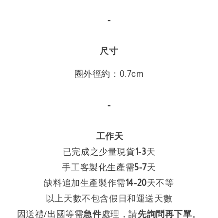
-
尺寸
圈外徑約：0.7cm
-
工作天
已完成之少量現貨
1-3
天
手工客製化生產需
5-7
天
缺料追加生產製作需
14
-
20
天不等
以上天數不包含假日和運送天數
因送禮/出國等需
急件
處理，請
先詢問再下單
。