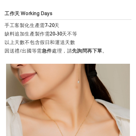
工作天 Working Days
手工客製化生產需
7-20
天
缺料追加生產製作需
20
-
30
天不等
以上天數不包含假日和運送天數
因送禮/出國等需
急件
處理，請
先詢問再下單
。