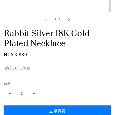
1
/
6
Rabbit Silver 18K Gold
Plated Necklace
Regular
NT$ 3,880
price
總分:
0
-
0
評價
數量
立即購買