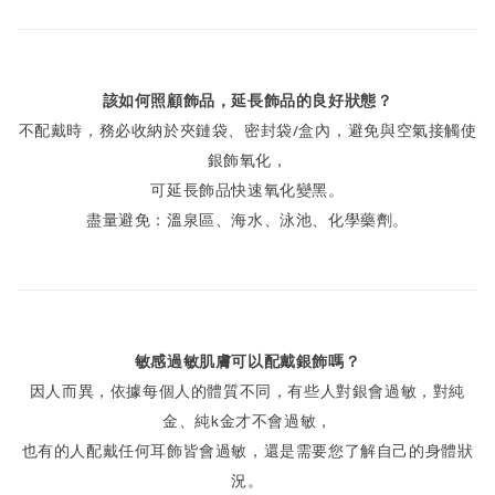
該如何照顧飾品，延長飾品的良好狀態？
不配戴時，務必收納於夾鏈袋、密封袋/盒內，避免與空氣接觸使
銀飾氧化，
可延長飾品快速氧化變黑。
盡量避免：溫泉區、海水、泳池、化學藥劑。
敏感過敏肌膚可以配戴銀飾嗎？
因人而異，依據每個人的體質不同，有些人對銀會過敏，對純
金、純k金才不會過敏，
也有的人配戴任何耳飾皆會過敏，還是需要您了解自己的身體狀
況。