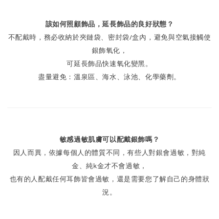
該如何照顧飾品，延長飾品的良好狀態？
不配戴時，務必收納於夾鏈袋、密封袋/盒內，避免與空氣接觸使
銀飾氧化，
可延長飾品快速氧化變黑。
盡量避免：溫泉區、海水、泳池、化學藥劑。
敏感過敏肌膚可以配戴銀飾嗎？
因人而異，依據每個人的體質不同，有些人對銀會過敏，對純
金、純k金才不會過敏，
也有的人配戴任何耳飾皆會過敏，還是需要您了解自己的身體狀
況。