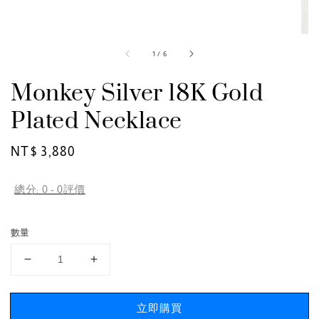
1
/
6
Monkey Silver 18K Gold
Plated Necklace
Regular
NT$ 3,880
price
總分:
0
-
0
評價
數量
立即購買