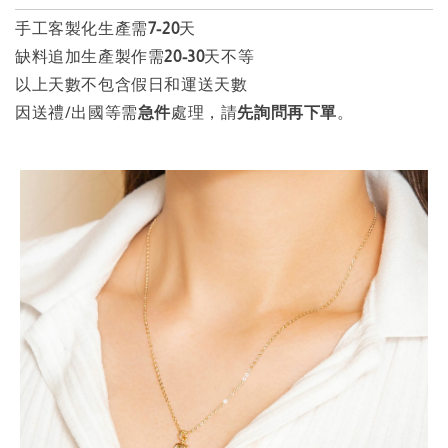
手工客製化生產需
7-20
天
缺料追加生產製作需
20
-
30
天不等
以上天數不包含假日和運送天數
因送禮/出國等需
急件
處理，請
先詢問再下單
。