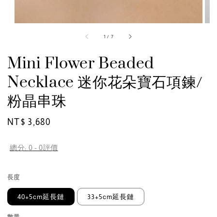
1
/
7
Mini Flower Beaded
Necklace 迷你花朵寶石項鍊/
粉晶串珠
Regular
NT$ 3,680
price
總分:
0
-
0
評價
長度
40+5cm延長鏈
33+5cm延長鏈
數量