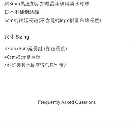
約3mm馬達加斯加粉晶串珠與淡水珍珠
日本不鏽鋼絲線
5cm純銀延長鏈(不含尾端logo橢圓吊牌長度)
尺寸 Sizing
33cm+5cm延長鏈 (頸鏈長度)
40cm+5cm延長鏈
/ 欲訂製其他長度請訊息詢問 /
Frequently Asked Questions