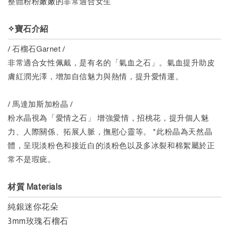
整體粉粉嫩嫩的非常適合女生
✧寶石介紹
/ 石榴石Garnet /
非常適合女性佩戴，是有名的「氣血之石」。氣血提升助皮
膚紅潤光澤，增加自信魅力與熱情，提升愛情運。
/ 馬達加斯加粉晶 /
粉水晶視為「愛情之石」 增強愛情，招桃花，提升個人魅
力、人際關係、拓展人脈，撫慰心靈等。 *此粉晶為天然晶
體，呈現淡粉色和接近白的淡粉色以及多冰裂和棉絮屬於正
常不是瑕疵。
材質 Materials
純銀迷你花朵
3mm玫瑰石榴石