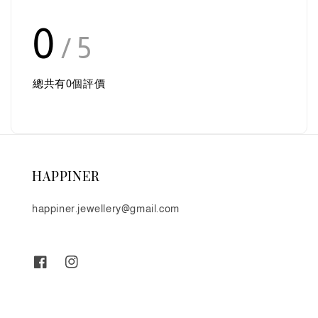
0
/ 5
總共有
0
個評價
HAPPINER
happiner.jewellery@gmail.com