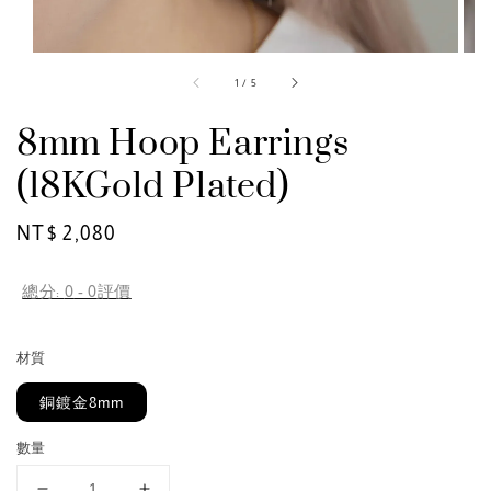
1
/
5
8mm Hoop Earrings
(18KGold Plated)
Regular
NT$ 2,080
price
總分:
0
-
0
評價
材質
銅鍍金8mm
數量