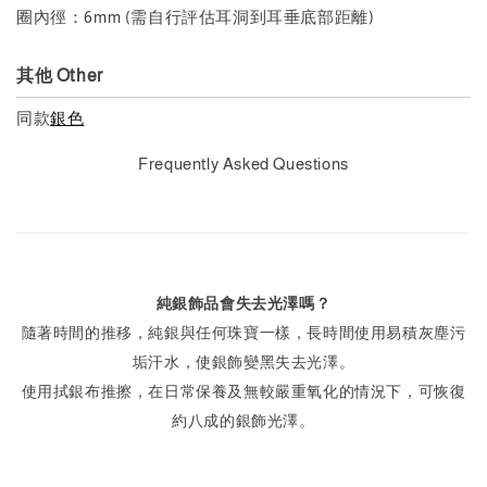
圈內徑：6mm (需自行評估耳洞到耳垂底部距離)
其他 Other
同款
銀色
Frequently Asked Questions
純銀飾品會失去光澤嗎？
隨著時間的推移，純銀與任何珠寶一樣，長時間使用易積灰塵污
垢汗水，使銀飾變黑失去光澤。
使用拭銀布推擦，在日常保養及無較嚴重氧化的情況下，可恢復
約八成的銀飾光澤。