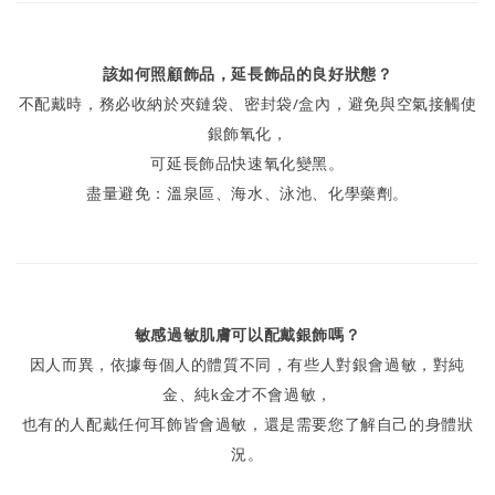
該如何照顧飾品，延長飾品的良好狀態？
不配戴時，務必收納於夾鏈袋、密封袋/盒內，避免與空氣接觸使
銀飾氧化，
可延長飾品快速氧化變黑。
盡量避免：溫泉區、海水、泳池、化學藥劑。
敏感過敏肌膚可以配戴銀飾嗎？
因人而異，依據每個人的體質不同，有些人對銀會過敏，對純
金、純k金才不會過敏，
也有的人配戴任何耳飾皆會過敏，還是需要您了解自己的身體狀
況。