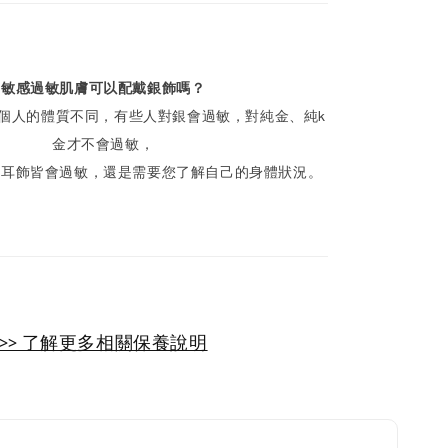
敏感過敏肌膚可以配戴銀飾嗎？
個人的體質不同，有些人對銀會過敏，對純金、純k
金才不會過敏，
何耳飾皆會過敏，還是需要您了解自己的身體狀況。
>> 了解更多相關保養說明