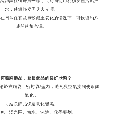
，純銀與任何珠寶一樣，長時間使用易積灰塵污垢汗
水，使銀飾變黑失去光澤。
，在日常保養及無較嚴重氧化的情況下，可恢復約八
成的銀飾光澤。
如何照顧飾品，延長飾品的良好狀態？
納於夾鏈袋、密封袋/盒內，避免與空氣接觸使銀飾
氧化，
可延長飾品快速氧化變黑。
避免：溫泉區、海水、泳池、化學藥劑。