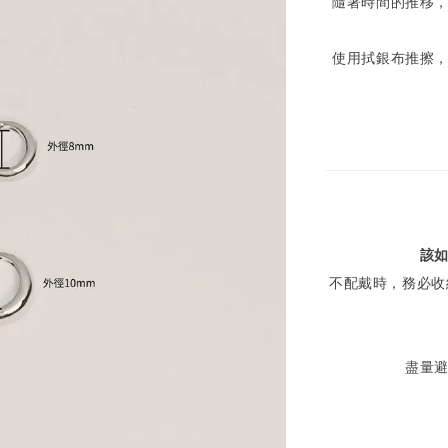
隨著時間的推移
使用拭銀布推擦
該
不配戴時，務必收
盡量