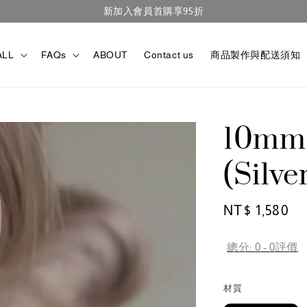
官網滿TWD3000免運
ALL
FAQs
ABOUT
Contact us
商品製作與配送須知
10mm 
(Silve
Regular
NT$ 1,580
price
總分:
0
-
0
評價
材質