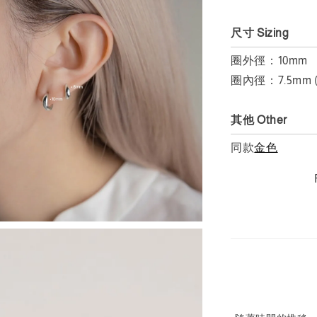
尺寸 Sizing
圈外徑：10mm
圈內徑：7.5m
其他 Other
同款
金色