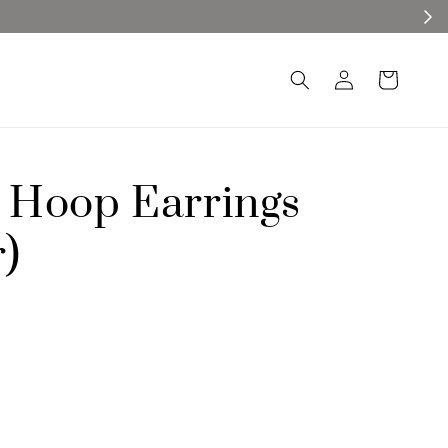
Hoop Earrings
r)