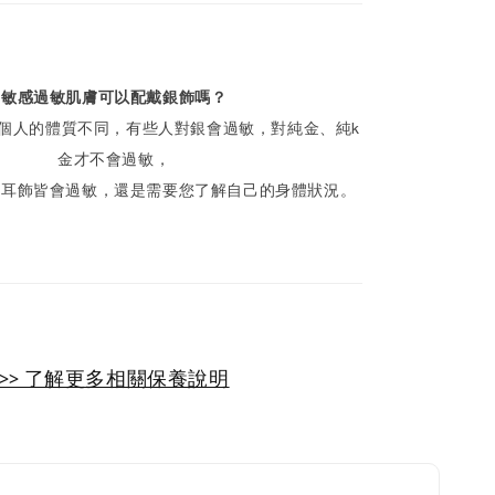
敏感過敏肌膚可以配戴銀飾嗎？
個人的體質不同，有些人對銀會過敏，對純金、純k
金才不會過敏，
何耳飾皆會過敏，還是需要您了解自己的身體狀況。
>> 了解更多相關保養說明