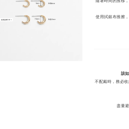
隨著時間的推移
使用拭銀布推擦
該
不配戴時，務必收
盡量