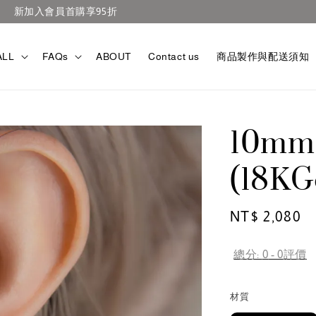
官網滿TWD3000免運
ALL
FAQs
ABOUT
Contact us
商品製作與配送須知
10mm 
(18KG
Regular
NT$ 2,080
price
總分:
0
-
0
評價
材質