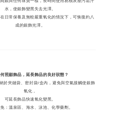
，純銀與任何珠寶一樣，長時間使用易積灰塵污垢汗
水，使銀飾變黑失去光澤。
，在日常保養及無較嚴重氧化的情況下，可恢復約八
成的銀飾光澤。
如何照顧飾品，延長飾品的良好狀態？
納於夾鏈袋、密封袋/盒內，避免與空氣接觸使銀飾
氧化，
可延長飾品快速氧化變黑。
避免：溫泉區、海水、泳池、化學藥劑。