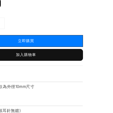
立即購買
加入購物車
s
為外徑10mm尺寸
純銀耳針無鍍)