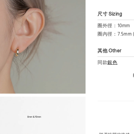
尺寸 Sizing
圈外徑：10mm
圈內徑：7.5m
其他 Other
同款
銀色