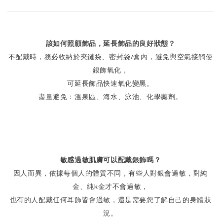
該如何照顧飾品，延長飾品的良好狀態？
不配戴時，務必收納於夾鏈袋、密封袋/盒內，避免與空氣接觸使
銀飾氧化，
可延長飾品快速氧化變黑。
盡量避免：溫泉區、海水、泳池、化學藥劑。
敏感過敏肌膚可以配戴銀飾嗎？
因人而異，依據每個人的體質不同，有些人對銀會過敏，對純
金、純k金才不會過敏，
也有的人配戴任何耳飾皆會過敏，還是需要您了解自己的身體狀
況。