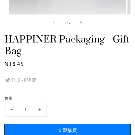
1
/
2
HAPPINER Packaging - Gift
Bag
Regular
NT$ 45
price
總分:
0
-
0
評價
數量
立即購買