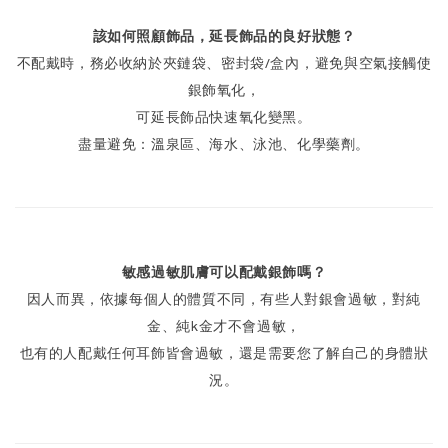
該如何照顧飾品，延長飾品的良好狀態？
不配戴時，務必收納於夾鏈袋、密封袋/盒內，避免與空氣接觸使
銀飾氧化，
可延長飾品快速氧化變黑。
盡量避免：溫泉區、海水、泳池、化學藥劑。
敏感過敏肌膚可以配戴銀飾嗎？
因人而異，依據每個人的體質不同，有些人對銀會過敏，對純
金、純k金才不會過敏，
也有的人配戴任何耳飾皆會過敏，還是需要您了解自己的身體狀
況。