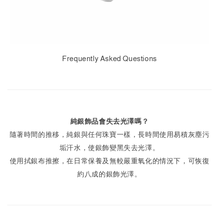
Frequently Asked Questions
純銀飾品會失去光澤嗎？
隨著時間的推移，純銀與任何珠寶一樣，長時間使用易積灰塵污
垢汗水，使銀飾變黑失去光澤。
使用拭銀布推擦，在日常保養及無較嚴重氧化的情況下，可恢復
約八成的銀飾光澤。