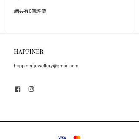
總共有
0
個評價
HAPPINER
happiner.jewellery@gmail.com