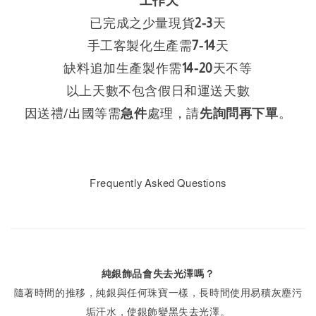
工作天
已完成之少量現貨
2-3
天
手工客製化生產需
7-14
天
缺料追加生產製作需
14
-
20
天不等
以上天數不包含假日和運送天數
因送禮/出國等需
急件
處理，請
先詢問再下單
。
Frequently Asked Questions
純銀飾品會失去光澤嗎？
隨著時間的推移，純銀與任何珠寶一樣，長時間使用易積灰塵污
垢汗水，使銀飾變黑失去光澤。