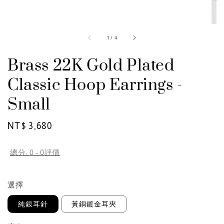
1
/
4
Brass 22K Gold Plated
Classic Hoop Earrings -
Small
Regular
NT$ 3,680
price
總分:
0
-
0
評價
選擇
純銀耳針
黃銅鍍金耳夾