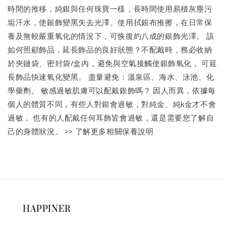
時間的推移，純銀與任何珠寶一樣，長時間使用易積灰塵污
垢汗水，使銀飾變黑失去光澤。使用拭銀布推擦，在日常保
養及無較嚴重氧化的情況下，可恢復約八成的銀飾光澤。 該
如何照顧飾品，延長飾品的良好狀態？不配戴時，務必收納
於夾鏈袋、密封袋/盒內，避免與空氣接觸使銀飾氧化， 可延
長飾品快速氧化變黑。 盡量避免：溫泉區、海水、泳池、化
學藥劑。 敏感過敏肌膚可以配戴銀飾嗎？ 因人而異，依據每
個人的體質不同，有些人對銀會過敏，對純金、純k金才不會
過敏， 也有的人配戴任何耳飾皆會過敏，還是需要您了解自
己的身體狀況。 >> 了解更多相關保養說明
HAPPINER