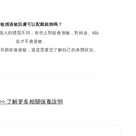
敏感過敏肌膚可以配戴銀飾嗎？
個人的體質不同，有些人對銀會過敏，對純金、純k
金才不會過敏，
何耳飾皆會過敏，還是需要您了解自己的身體狀況。
>> 了解更多相關保養說明