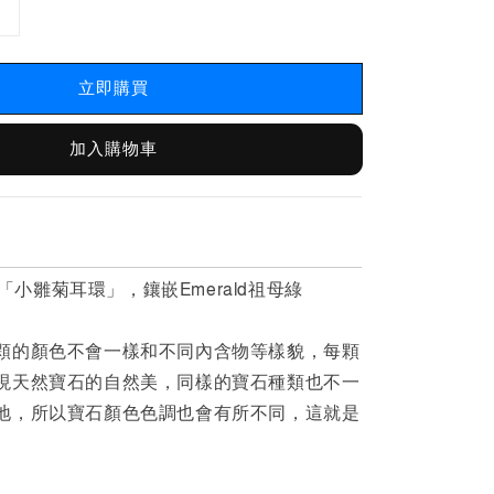
立即購買
加入購物車
s
「小雛菊耳環」，鑲嵌Emerald祖母綠
顆的顏色不會一樣和不同內含物等樣貌，每顆
現天然寶石的自然美，同樣的寶石種類也不一
地，所以寶石顏色色調也會有所不同，這就是