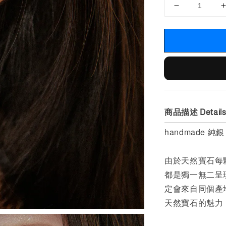
商品描述 Detail
handmade
純銀
由於天然寶石每
都是獨一無二呈
定會來自同個產
天然寶石的魅力