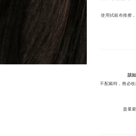
使用拭銀布推擦
該
不配戴時，務必收
盡量