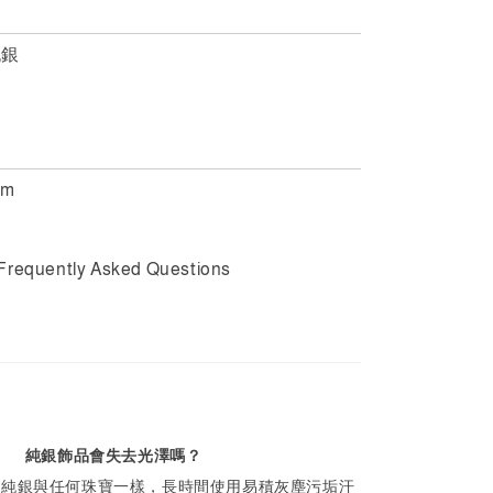
純銀
m
Frequently Asked Questions
純銀飾品會失去光澤嗎？
，純銀與任何珠寶一樣，長時間使用易積灰塵污垢汗