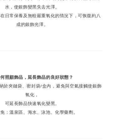
水，使銀飾變黑失去光澤。
，在日常保養及無較嚴重氧化的情況下，可恢復約八
成的銀飾光澤。
如何照顧飾品，延長飾品的良好狀態？
納於夾鏈袋、密封袋/盒內，避免與空氣接觸使銀飾
氧化，
可延長飾品快速氧化變黑。
避免：溫泉區、海水、泳池、化學藥劑。