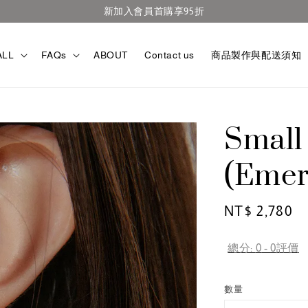
官網滿TWD3000免運
ALL
FAQs
ABOUT
Contact us
商品製作與配送須知
Small
(Emer
Regular
NT$ 2,780
price
總分:
0
-
0
評價
數量