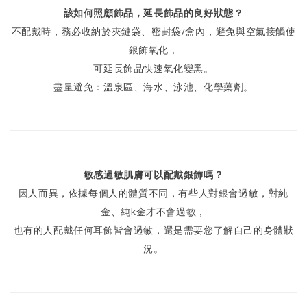
該如何照顧飾品，延長飾品的良好狀態？
不配戴時，務必收納於夾鏈袋、密封袋/盒內，避免與空氣接觸使
銀飾氧化，
可延長飾品快速氧化變黑。
盡量避免：溫泉區、海水、泳池、化學藥劑。
敏感過敏肌膚可以配戴銀飾嗎？
因人而異，依據每個人的體質不同，有些人對銀會過敏，對純
金、純k金才不會過敏，
也有的人配戴任何耳飾皆會過敏，還是需要您了解自己的身體狀
況。