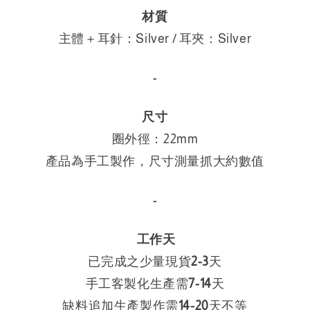
材質
主體＋耳針：
Silver / 耳夾：Silver
-
尺寸
圈外徑：22mm
產品為手工製作，尺寸測量抓大約數值
-
工作天
已完成之少量現貨
2-3
天
手工客製化生產需
7-14
天
缺料追加生產製作需
14
-
20
天不等