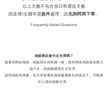
以上天數不包含假日和運送天數
因送禮/出國等需
急件
處理，請
先詢問再下單
。
Frequently Asked Questions
純銀飾品會失去光澤嗎？
隨著時間的推移，純銀與任何珠寶一樣，長時間使用易積灰塵污
垢汗水，使銀飾變黑失去光澤。
使用拭銀布推擦，在日常保養及無較嚴重氧化的情況下，可恢復
約八成的銀飾光澤。