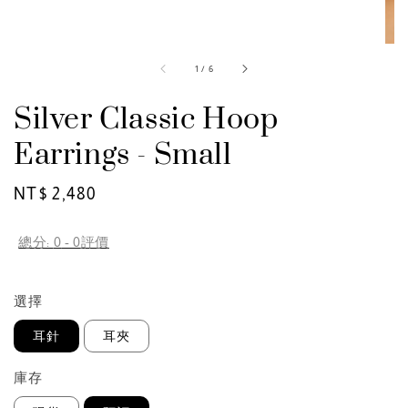
1
/
6
Silver Classic Hoop
Earrings - Small
Regular
NT$ 2,480
price
總分:
0
-
0
評價
選擇
耳針
耳夾
庫存