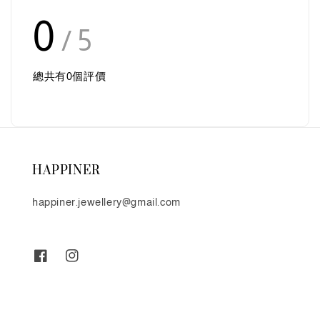
0
/ 5
總共有
0
個評價
HAPPINER
happiner.jewellery@gmail.com