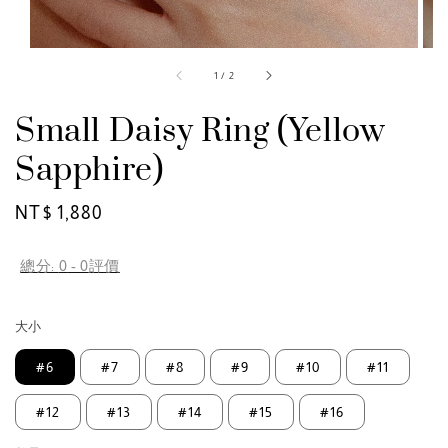
1
/
2
Small Daisy Ring (Yellow
Sapphire)
Regular
NT$ 1,880
price
總分:
0
-
0
評價
大小
#6
#7
#8
#9
#10
#11
#12
#13
#14
#15
#16